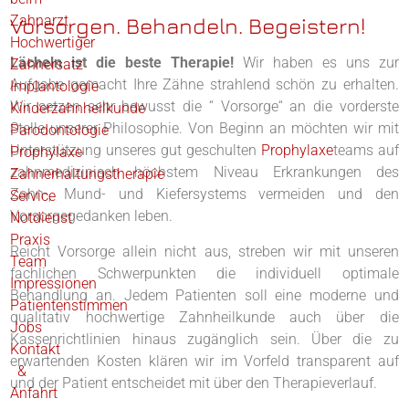
Zahnarzt
Vorsorgen. Behandeln. Begeistern!
Hochwertiger
Lächeln ist die beste Therapie!
Wir haben es uns zur
Zahnersatz
Aufgabe gemacht Ihre Zähne strahlend schön zu erhalten.
Implantologie
Wir setzen sehr bewusst die “ Vorsorge“ an die vorderste
Kinderzahnheilkunde
Stelle unserer Philosophie. Von Beginn an möchten wir mit
Parodontologie
Unterstützung unseres gut geschulten
Prophylaxe
teams auf
Prophylaxe
zahnmedizinisch höchstem Niveau Erkrankungen des
Zahnerhaltungstherapie
Zahn-, Mund- und Kiefersystems vermeiden und den
Service
Vorsorgegedanken leben.
Notdienst
Praxis
Reicht Vorsorge allein nicht aus, streben wir mit unseren
Team
fachlichen Schwerpunkten die individuell optimale
Impressionen
Behandlung an. Jedem Patienten soll eine moderne und
Patientenstimmen
qualitativ hochwertige Zahnheilkunde auch über die
Jobs
Kassenrichtlinien hinaus zugänglich sein. Über die zu
Kontakt
erwartenden Kosten klären wir im Vorfeld transparent auf
&
und der Patient entscheidet mit über den Therapieverlauf.
Anfahrt