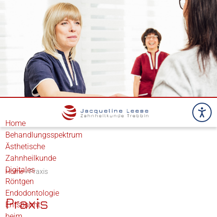
Home
Behandlungsspektrum
Ästhetische
Zahnheilkunde
Digitales
Home
»
Praxis
Röntgen
Endodontologie
Praxis
Entspannt
beim