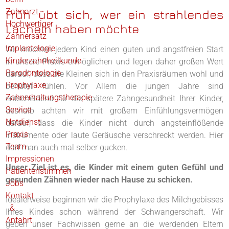
Zahnarzt
Früh übt sich, wer ein strahlendes
Hochwertiger
Lächeln haben möchte
Zahnersatz
Implantologie
Wir möchten jedem Kind einen guten und angstfreien Start
Kinderzahnheilkunde
in unsere Praxis ermöglichen und legen daher großen Wert
Parodontologie
darauf, dass die Kleinen sich in den Praxisräumen wohl und
Prophylaxe
behütet fühlen. Vor Allem die jungen Jahre sind
Zahnerhaltungstherapie
entscheidend für die spätere Zahngesundheit Ihrer Kinder,
Service
deshalb achten wir mit großem Einfühlungsvermögen
Notdienst
darauf, dass die Kinder nicht durch angsteinflößende
Praxis
Instrumente oder laute Geräusche verschreckt werden. Hier
Team
darf man auch mal selber gucken.
Impressionen
Unser Ziel ist es, die Kinder mit einem guten Gefühl und
Patientenstimmen
gesunden Zähnen wieder nach Hause zu schicken.
Jobs
Kontakt
Idealerweise beginnen wir die Prophylaxe des Milchgebisses
&
Ihres Kindes schon während der Schwangerschaft. Wir
Anfahrt
geben unser Fachwissen gerne an die werdenden Eltern