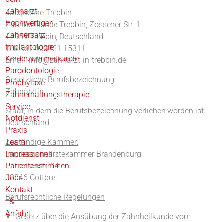
Zahnarzt
Jacqueline Trebbin
Hochwertiger
Zahnheilkunde Trebbin, Zossener Str. 1
Zahnersatz
14959 Trebbin, Deutschland
Implantologie
Telefon: 033731 15311
Kinderzahnheilkunde
Email:
info@zahnarzt-in-trebbin.de
Parodontologie
Gesetzliche Berufsbezeichnung:
Prophylaxe
Zahnärztin
Zahnerhaltungstherapie
Service
Staat, in dem die Berufsbezeichnung verliehen worden ist:
Notdienst
Deutschland
Praxis
Team
Zuständige Kammer:
Impressionen
Landeszahnärztekammer Brandenburg
Patientenstimmen
Parzellenstr. 94
Jobs
03046 Cottbus
Kontakt
Berufsrechtliche Regelungen
&
Anfahrt
Gesetz über die Ausübung der Zahnheilkunde vom