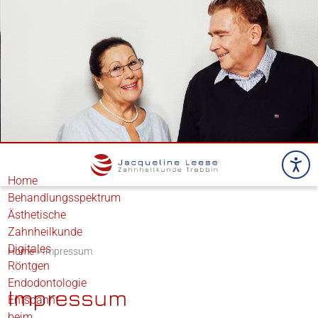
Home
Behandlungsspektrum
Ästhetische
Zahnheilkunde
Digitales
Home
»
Impressum
Röntgen
Endodontologie
Impressum
Entspannt
beim