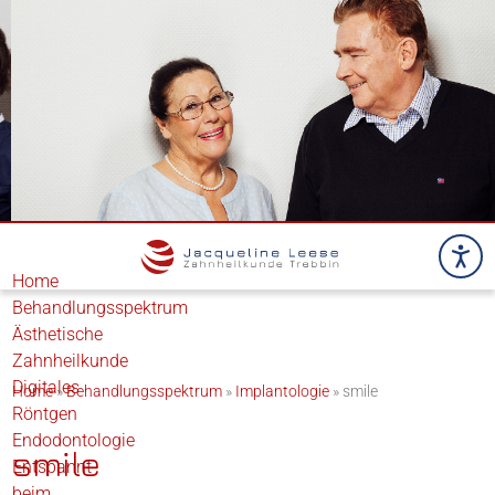
Home
Behandlungsspektrum
Ästhetische
Zahnheilkunde
Digitales
Home
»
Behandlungsspektrum
»
Implantologie
»
smile
Röntgen
Endodontologie
smile
Entspannt
beim