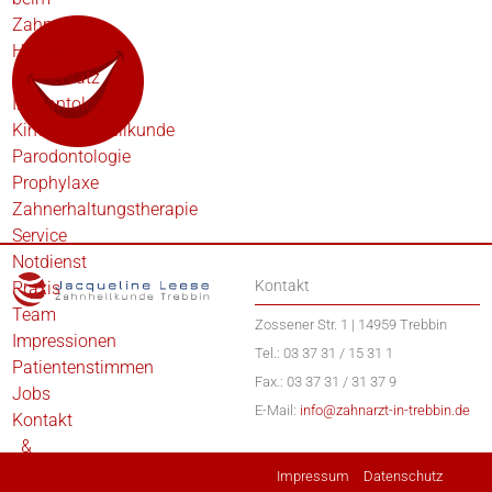
Zahnarzt
Hochwertiger
Zahnersatz
Implantologie
Kinderzahnheilkunde
Parodontologie
Prophylaxe
Zahnerhaltungstherapie
Service
Notdienst
Kontakt
Praxis
Team
Zossener Str. 1 | 14959 Trebbin
Impressionen
Tel.: 03 37 31 / 15 31 1
Patientenstimmen
Fax.: 03 37 31 / 31 37 9
Jobs
E-Mail:
info@zahnarzt-in-trebbin.de
Kontakt
&
Anfahrt
Impressum
Datenschutz